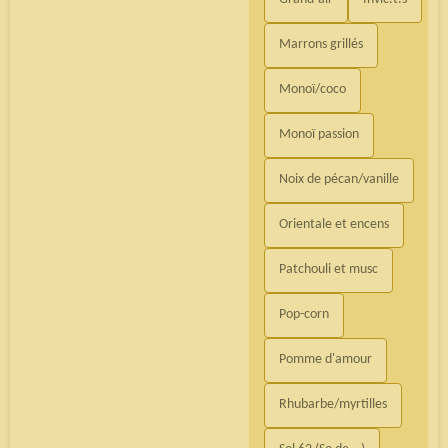
Marrons grillés
Monoï/coco
Monoï passion
Noix de pécan/vanille
Orientale et encens
Patchouli et musc
Pop-corn
Pomme d'amour
Rhubarbe/myrtilles