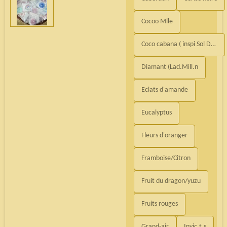
Cocoo Mlle
Coco cabana ( inspi Sol De...)
Diamant (Lad.Mill.n
Eclats d'amande
Eucalyptus
Fleurs d'oranger
Framboise/Citron
Fruit du dragon/yuzu
Fruits rouges
Grand-air
Invic.t.s