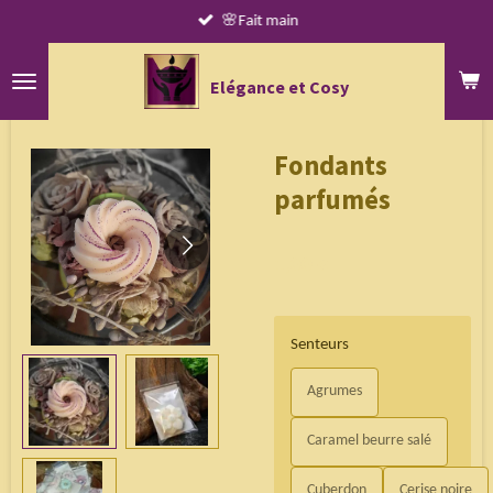
🌸Fait main
Passer
au
contenu
Elégance et Cosy
principal
Fondants
parfumés
1,00 €
Senteurs
Agrumes
Caramel beurre salé
Cuberdon
Cerise noire